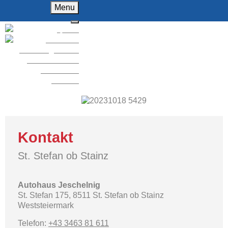
Menu
Home
Über uns
F
Fahrzeughandel
KFZ-Werkstatt
Ersatzteile
Kontakt
Kontakt
St. Stefan ob Stainz
Autohaus Jeschelnig
St. Stefan 175, 8511 St. Stefan ob Stainz
Weststeiermark
Telefon:
+43 3463 81 611