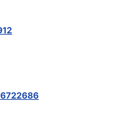
912
 46722686