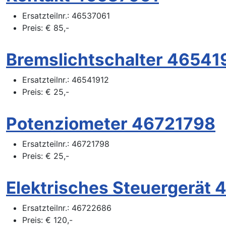
Ersatzteilnr.:
46537061
Preis:
€
85,-
Bremslichtschalter 46541
Ersatzteilnr.:
46541912
Preis:
€
25,-
Potenziometer 46721798
Ersatzteilnr.:
46721798
Preis:
€
25,-
Elektrisches Steuergerät
Ersatzteilnr.:
46722686
Preis:
€
120,-