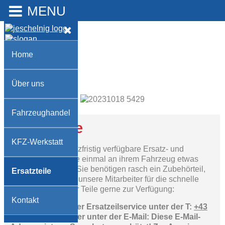
MENU
Home
Über uns
F
Fahrzeughandel
Ersatzteile
KFZ-Werkstatt
Das Service für kurzfristig verfügbare Ersatz- und
Zubehörteile. Sollte einmal an ihrem Fahrzeug etwas
kaputt gehen oder Sie benötigen rasch ein Zubehörteil,
Ersatzteile
dann stehen Ihnen unsere Mitarbeiter für die schnelle
Beschaffung dieser Teile gerne zur Verfügung:
Kontakt
Sie erreichen unser Ersatzeilservice unter der T:
+43
3463 81 611 28
oder unter der E-Mail:
Diese E-Mail-