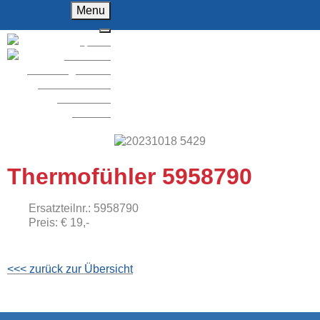
Menu
Home
Über uns
F
Fahrzeughandel
KFZ-Werkstatt
Ersatzteile
Kontakt
Thermofühler 5958790
Ersatzteilnr.:
5958790
Preis:
€
19,-