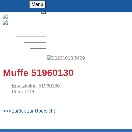
Menu
Home
Über uns
F
Fahrzeughandel
KFZ-Werkstatt
Ersatzteile
Kontakt
Muffe 51960130
Ersatzteilnr.:
51960130
Preis:
€
16,-